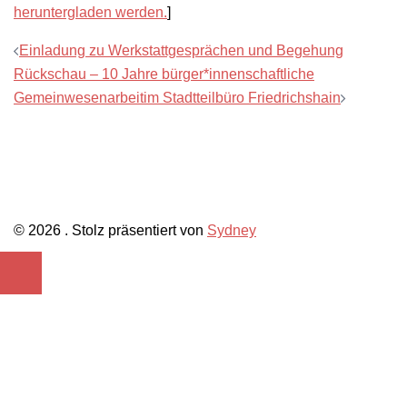
heruntergladen werden.
]
Beitragsnavigation
Einladung zu Werkstattgesprächen und Begehung
Rückschau – 10 Jahre bürger*innenschaftliche
Gemeinwesenarbeitim Stadtteilbüro Friedrichshain
© 2026 . Stolz präsentiert von
Sydney