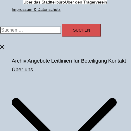
Über das Stadtteilbüro
Über den Trägerverein
Impressum & Datenschutz
Suchen
nach:
Menü
schließen
Archiv
Angebote
Leitlinien für Beteiligung
Kontakt
Über uns