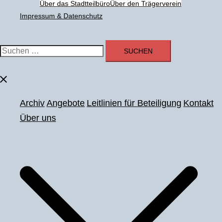
Über das Stadtteilbüro
Über den Trägerverein
Impressum & Datenschutz
Suchen
nach:
Menü
schließen
Archiv
Angebote
Leitlinien für Beteiligung
Kontakt
Über uns