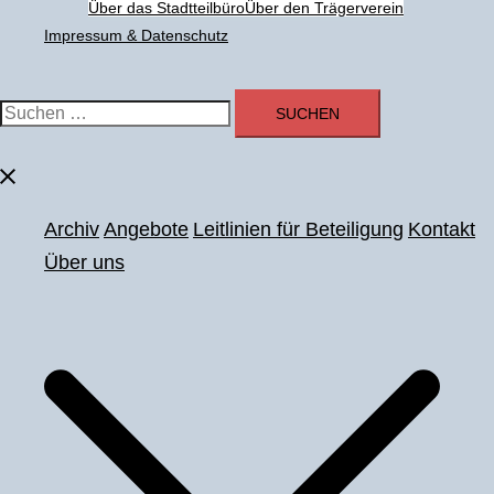
Über das Stadtteilbüro
Über den Trägerverein
Impressum & Datenschutz
Suchen
nach:
Menü
schließen
Archiv
Angebote
Leitlinien für Beteiligung
Kontakt
Über uns