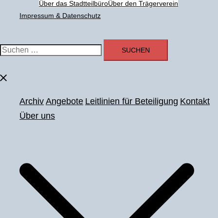
Über das Stadtteilbüro
Über den Trägerverein
Impressum & Datenschutz
Suchen
nach:
Menü
schließen
Archiv
Angebote
Leitlinien für Beteiligung
Kontakt
Über uns