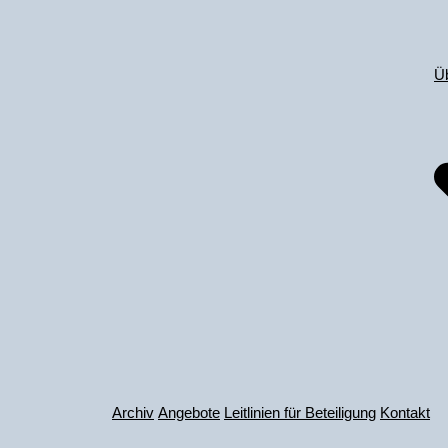
Zum
Inhalt
springen
Ü
Archiv
Angebote
Leitlinien für Beteiligung
Kontakt