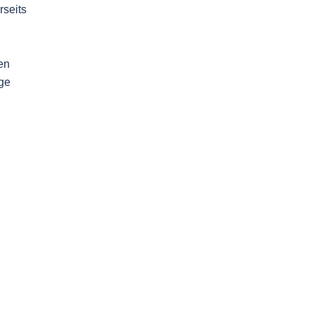
rseits
en
ige