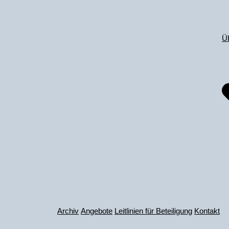
Zum
Inhalt
springen
Ü
Archiv
Angebote
Leitlinien für Beteiligung
Kontakt