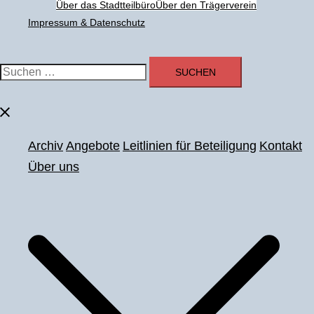
Über das Stadtteilbüro
Über den Trägerverein
Impressum & Datenschutz
Suchen
nach:
Menü
schließen
Archiv
Angebote
Leitlinien für Beteiligung
Kontakt
Über uns