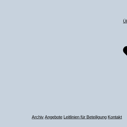
Zum
Inhalt
springen
Ü
Archiv
Angebote
Leitlinien für Beteiligung
Kontakt