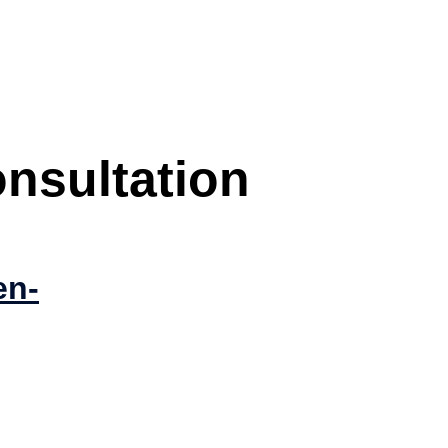
nsultation
en-