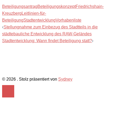
Beteiligungsantrag
Beteiligungskonzept
Friedrichshain-
Kreuzberg
Leitlinien-für-
Beteiligung
Stadtentwicklung
Vorhabenliste
Beitragsnavigation
Stellungnahme zum Einbezug des Stadtteils in die
städtebauliche Entwicklung des RAW-Geländes
Stadtentwicklung: Wann findet Beteiligung statt?
© 2026 . Stolz präsentiert von
Sydney