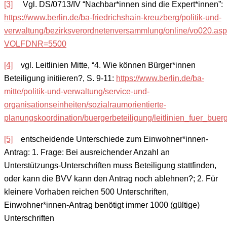
[3]
Vgl. DS/0713/IV “Nachbar*innen sind die Expert*innen”:
https://www.berlin.de/ba-friedrichshain-kreuzberg/politik-und-
verwaltung/bezirksverordnetenversammlung/online/vo020.as
VOLFDNR=5500
[4]
vgl. Leitlinien Mitte, “4. Wie können Bürger*innen
Beteiligung initiieren?, S. 9-11:
https://www.berlin.de/ba-
mitte/politik-und-verwaltung/service-und-
organisationseinheiten/sozialraumorientierte-
planungskoordination/buergerbeteiligung/leitlinien_fuer_buerg
[5]
entscheidende Unterschiede zum Einwohner*innen-
Antrag: 1. Frage: Bei ausreichender Anzahl an
Unterstützungs-Unterschriften muss Beteiligung stattfinden,
oder kann die BVV kann den Antrag noch ablehnen?; 2. Für
kleinere Vorhaben reichen 500 Unterschriften,
Einwohner*innen-Antrag benötigt immer 1000 (gültige)
Unterschriften