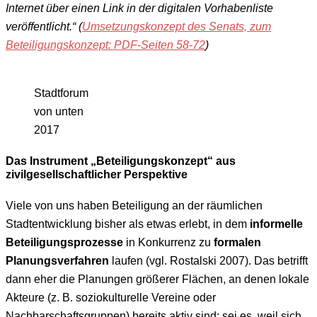
Internet über einen Link in der digitalen Vorhabenliste
veröffentlicht.“
(
Umsetzungskonzept des Senats, zum
Beteiligungskonzept: PDF-Seiten 58-72
)
S
t
a
d
t
f
o
r
u
m
v
o
n
u
n
t
e
n
2
0
1
7
Das Instrument „Beteiligungskonzept“ aus
zivilgesellschaftlicher Perspektive
Viele von uns haben Beteiligung an der räumlichen
Stadtentwicklung bisher als etwas erlebt, in dem
informelle
Beteiligungsprozesse
in Konkurrenz zu
formalen
Planungsverfahren
laufen (vgl. Rostalski 2007). Das betrifft
dann eher die Planungen größerer Flächen, an denen lokale
Akteure (z. B. soziokulturelle Vereine oder
Nachbarschaftsgruppen) bereits aktiv sind: sei es, weil sich